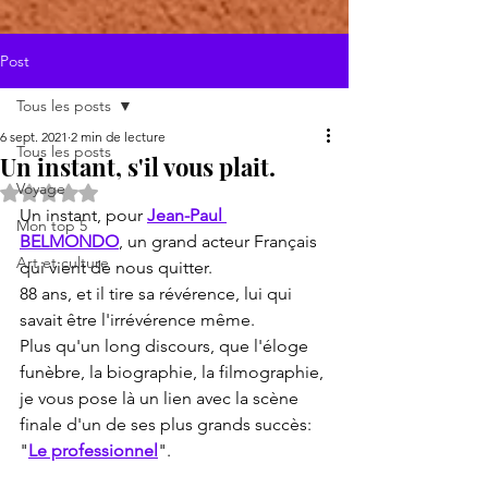
Post
Tous les posts
6 sept. 2021
2 min de lecture
Tous les posts
Un instant, s'il vous plait.
Voyage
Noté NaN étoiles sur 5.
Un instant, pour 
Jean-Paul 
Mon top 5
BELMONDO
, un grand acteur Français 
Art et culture
qui vient de nous quitter.
88 ans, et il tire sa révérence, lui qui 
savait être l'irrévérence même.
Plus qu'un long discours, que l'éloge 
funèbre, la biographie, la filmographie, 
je vous pose là un lien avec la scène 
finale d'un de ses plus grands succès: 
"
Le professionnel
".