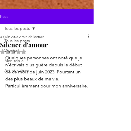
Post
Tous les posts
30 juin 2023
2 min de lecture
Tous les posts
Silence d'amour
Voyage
Noté NaN étoiles sur 5.
Quelques personnes ont noté que je 
Mon top 5
n'écrivais plus guère depuis le début 
Art et culture
de ce mois de juin 2023. Pourtant un 
des plus beaux de ma vie. 
Particulièrement pour mon anniversaire.