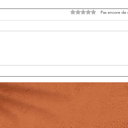
Noté 0 étoile sur 5.
Pas encore de 
J'ai faim
Un m
CIO