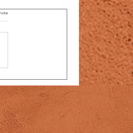
note
ot amical pour Eric
TTI