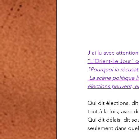
J'ai lu avec attenti
"L'Orient-Le Jour" ce 
"Pourquoi la récusa
 La scène politique libanaise est aujourd’hui prisonnière d’un système que seules des 
élections peuvent, en
Qui dit élections, di
tout à la fois; avec
Qui dit délais, dit so
seulement dans quelq