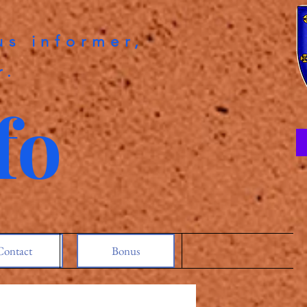
us informer,
r.
fo
Contact
Bonus