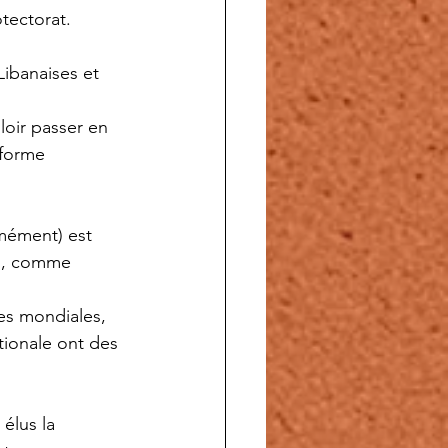
otectorat.
Libanaises et 
loir passer en 
éforme 
rmément) est 
es, comme 
es mondiales, 
tionale ont des 
élus la 