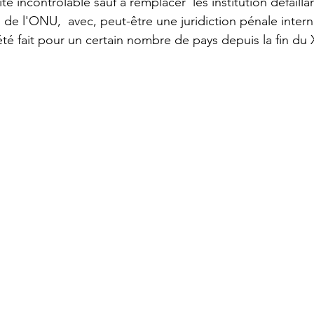
ite incontrôlable sauf à remplacer  les institution défaill
 de l'ONU,  avec, peut-être une juridiction pénale intern
té fait pour un certain nombre de pays depuis la fin du X