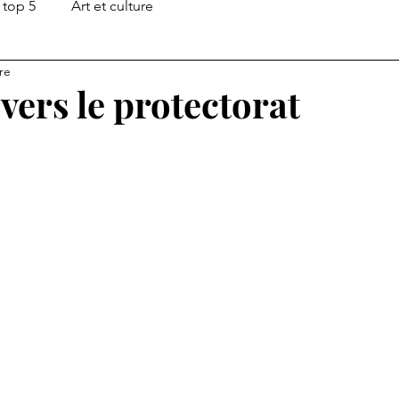
top 5
Art et culture
re
vers le protectorat
ur 5.