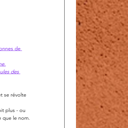
lonnes de 
ne.
t se révolte 
it plus - ou 
se que le nom.