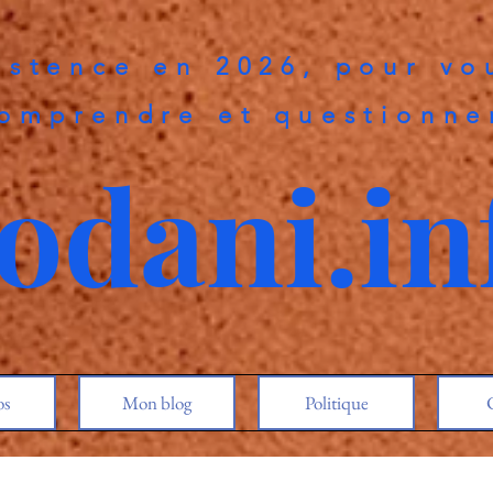
istence en 2026, pour vo
omprendre et questionne
odani.in
os
Mon blog
Politique