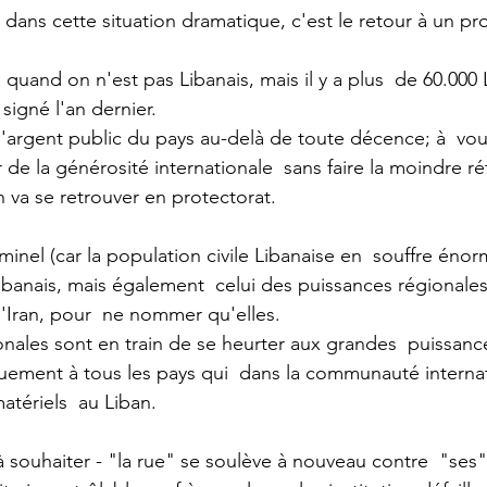
dans cette situation dramatique, c'est le retour à un pr
re quand on n'est pas Libanais, mais il y a plus  de 60.000 
 signé l'an dernier. 
l'argent public du pays au-delà de toute décence; à  vou
 de la générosité internationale  sans faire la moindre r
n va se retrouver en protectorat.  
minel (car la population civile Libanaise en  souffre éno
 Libanais, mais également  celui des puissances régional
l'Iran, pour  ne nommer qu'elles.  
nales sont en train de se heurter aux grandes  puissanc
iquement à tous les pays qui  dans la communauté interna
tériels  au Liban. 
 à souhaiter - "la rue" se soulève à nouveau contre  "ses" 