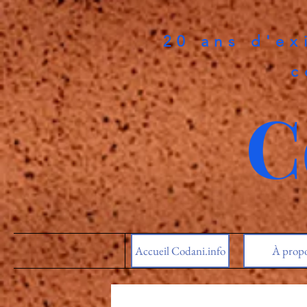
20 ans d'ex
c
C
Accueil Codani.info
À prop