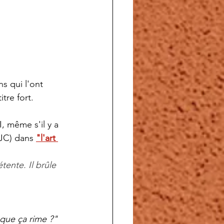
s qui l'ont 
itre fort.
, même s'il y a 
 JC) dans 
"l'art 
tente. Il brûle 
 que ça rime ?"