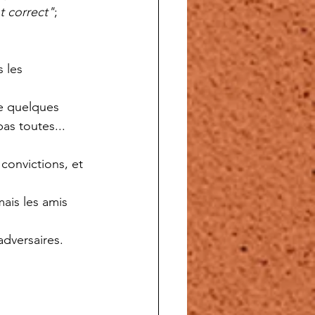
t correct"
; 
 les 
de quelques 
as toutes...
 convictions, et 
mais les amis 
adversaires.