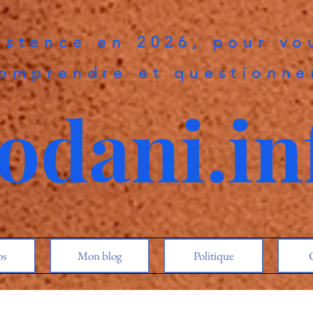
istence en 2026, pour vo
omprendre et questionne
odani.in
os
Mon blog
Politique