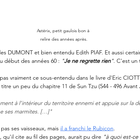
Astérix, petit gaulois bon à 
relire des années après.
les DUMONT et bien entendu Edith PIAF. Et aussi certain
au début des années 60 : 
"
Je ne regrette rien
"
. C'est un t
pas vraiment ce sous-entendu dans le livre d'Eric CIOTTI
 titre un peu du chapitre 11 de Sun Tzu (544 - 496 Avant
ent à l’intérieur du territoire ennemi et appuie sur la dé
se ses marmites. […]"
 pas ses vaisseaux, mais 
il a franchi le Rubicon
.
qu'il cite au fil des pages, aurait pu dire 
"à quoi est-ce