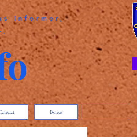
us informer,
r.
fo
Contact
Bonus