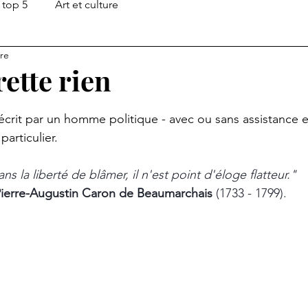
top 5
Art et culture
ure
rette rien
ur 5.
crit par un homme politique - avec ou sans assistance ex
particulier.
ns la liberté de blâmer, il n'est point d'éloge flatteur."
ierre-Augustin Caron de Beaumarchais 
(1733 - 1799).