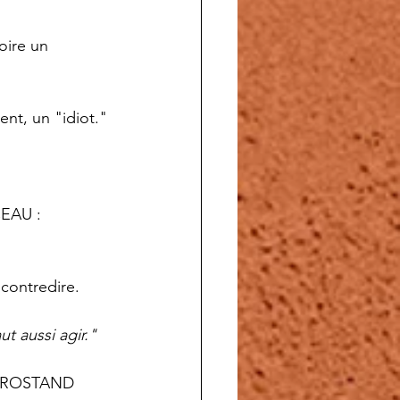
oire un 
nt, un "idiot."
CEAU :
 contredire.
aut aussi agir."
nd ROSTAND 