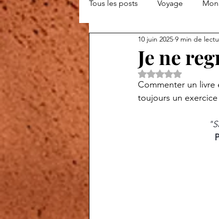
Tous les posts
Voyage
Mon 
10 juin 2025
9 min de lect
Je ne reg
Noté NaN étoiles s
Commenter un livre é
toujours un exercice 
"Sa
P