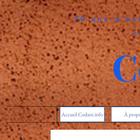
20 ans d'ex
c
C
Accueil Codani.info
À prop