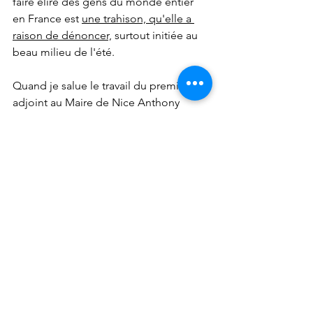
faire élire des gens du monde entier 
en France est 
une trahison, qu'elle a 
raison de dénoncer,
 surtout initiée au 
beau milieu de l'été.
Quand je salue le travail du premier 
adjoint au Maire de Nice Anthony 
BORRÉ, ce n'est pas de la flatterie; c'est 
la reconnaissance d'un travail réel et 
sérieux, correctement exécuté au profit 
de ses administrés.
Vous le savez, je ne suis membre 
d'aucun des partis politiques auxquels 
ces élus adhèrent.
Le parti dont je suis adhérent se 
nomme "
Résistons!
" J'y suis avec 
Jean 
LASSALLE
. 
C'est écrit là: 