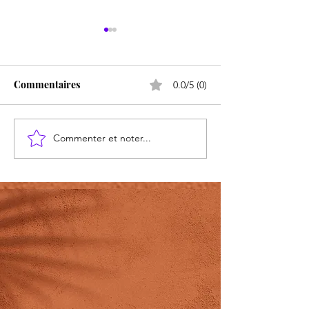
J'ai faim
Commentaires
0.0/5 (0)
Commenter et noter...
Un mot amical p
CIOTTI