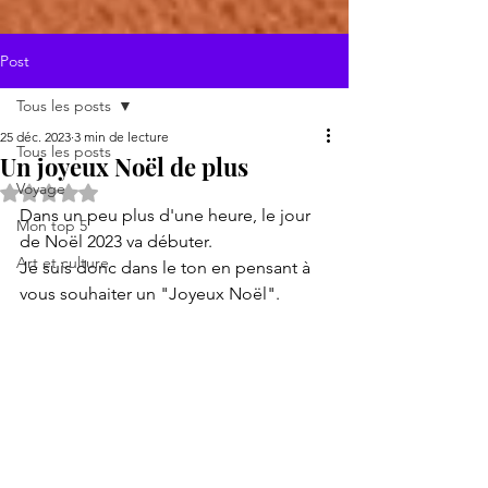
Post
Tous les posts
25 déc. 2023
3 min de lecture
Tous les posts
Un joyeux Noël de plus
Voyage
Noté NaN étoiles sur 5.
Dans un peu plus d'une heure, le jour 
Mon top 5
de Noël 2023 va débuter.
Art et culture
Je suis donc dans le ton en pensant à 
vous souhaiter un "Joyeux Noël".