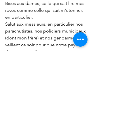
Bises aux dames, celle qui sait lire mes 
rêves comme celle qui sait m'étonner, 
en particulier.
Salut aux messieurs, en particulier nos 
parachutistes, nos policiers municipaux 
(dont mon frère) et nos gendarmes; qui 
veillent ce soir pour que notre pays 
dorme tranquille.
Bon Natale à tutti,
Joyeux Noël,
Que Saint Michel vous garde et vous 
protège, toutes et tous.
Didier
A minuit moins le quart, en cette 
veillée de Noël 2023.