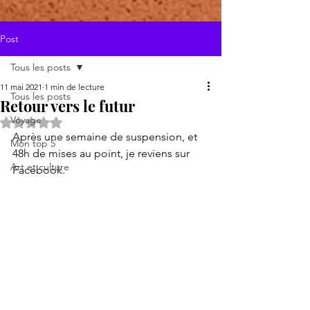
Post
Tous les posts
11 mai 2021
1 min de lecture
Tous les posts
Retour vers le futur
Voyage
Noté NaN étoiles sur 5.
Après une semaine de suspension, et 
Mon top 5
48h de mises au point, je reviens sur 
Art et culture
Facebook.