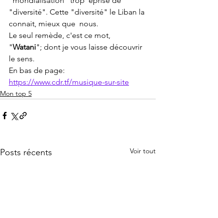
"mondialisation" trop  éprise de 
"diversité". Cette "diversité" le Liban la 
connait, mieux que  nous.
Le seul remède, c'est ce mot, 
"
Watani
"; dont je vous laisse découvrir 
le sens.
En bas de page: 
https://www.cdr.tf/musique-sur-site
Mon top 5
Voir tout
Posts récents