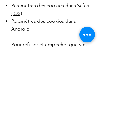
Paramètres des cookies dans Safari
(iOS)
Paramètres des cookies dans
Android
Pour refuser et empêcher que vos
données soient utilisées par
Google Analytics sur tous les sites
web, consultez les instructions
suivantes :
https://tools.google.co
m/dlpage/gaoptout?hl=fr
.
Il se peut que nous modifiions cette
politique en matière de cookies.
Nous vous encourageons à
consulter régulièrement cette page
pour obtenir les dernières
informations sur les cookies.