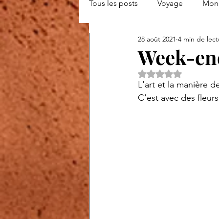
Tous les posts
Voyage
Mon 
28 août 2021
4 min de lect
Week-end
Noté NaN étoiles s
L'art et la manière d
C'est avec des fleur