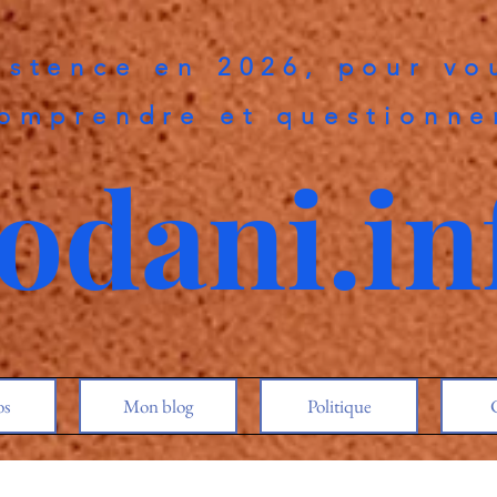
istence en 2026, pour vo
omprendre et questionne
odani.in
os
Mon blog
Politique