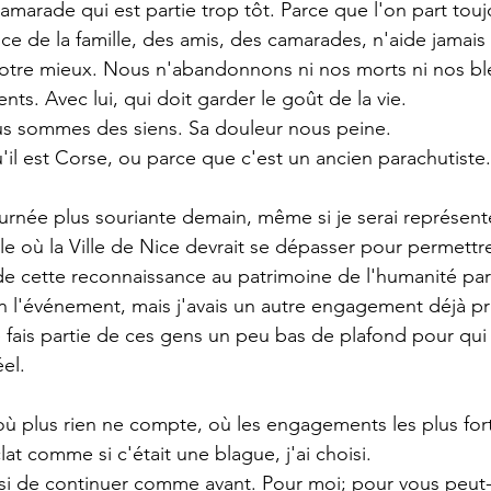
marade qui est partie trop tôt. Parce que l'on part touj
ce de la famille, des amis, des camarades, n'aide jamais
otre mieux. Nous n'abandonnons ni nos morts ni nos ble
ts. Avec lui, qui doit garder le goût de la vie.
ous sommes des siens. Sa douleur nous peine.
'il est Corse, ou parce que c'est un ancien parachutiste.
urnée plus souriante demain, même si je serai représenté
le où la Ville de Nice devrait se dépasser pour permettre
 de cette reconnaissance au patrimoine de l'humanité p
n l'événement, mais j'avais un autre engagement déjà pri
e fais partie de ces gens un peu bas de plafond pour qui
el.
 plus rien ne compte, où les engagements les plus fort
at comme si c'était une blague, j'ai choisi.
si de continuer comme avant. Pour moi; pour vous peut-