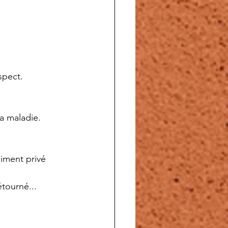
spect.
la maladie.
siment privé 
étourné...