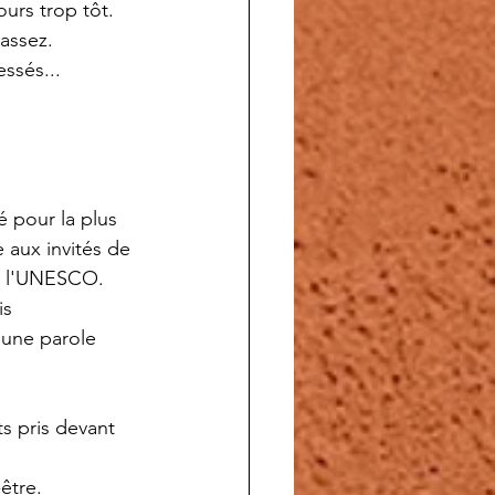
ours trop tôt.
 assez.
ssés...
 pour la plus 
 aux invités de 
ar l'UNESCO.
s 
 une parole 
s pris devant 
être.