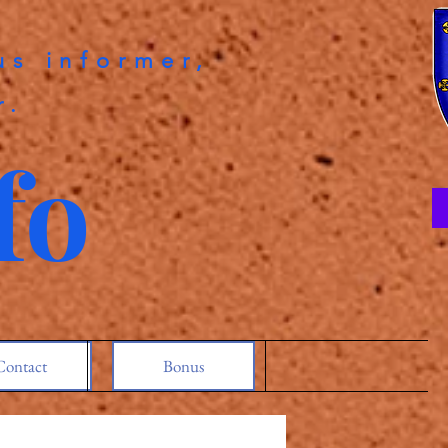
us informer,
r.
fo
Contact
Bonus