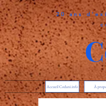
20 ans d'ex
c
C
Accueil Codani.info
À prop