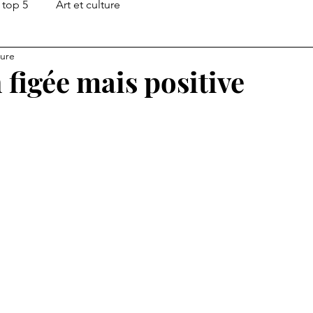
top 5
Art et culture
ture
 figée mais positive
ur 5.