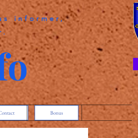
us informer,
r.
fo
Contact
Bonus