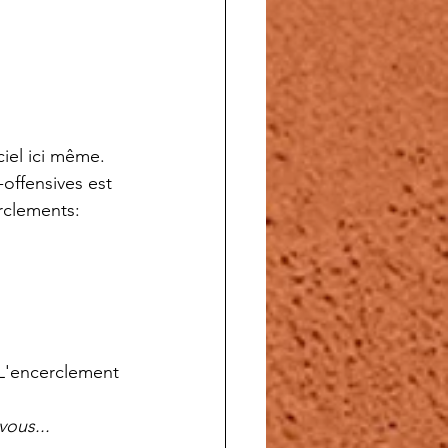
ciel ici même.
-offensives est 
rclements:
 L'encerclement 
ous...