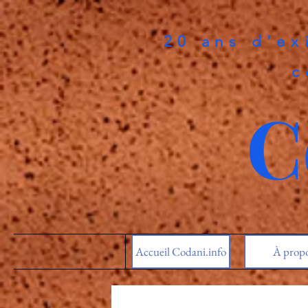
20 ans d'ex
c
C
Accueil Codani.info
À prop