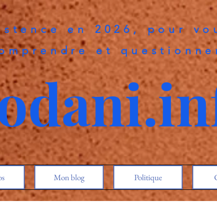
istence en 2026, pour vo
omprendre et questionne
odani.in
os
Mon blog
Politique