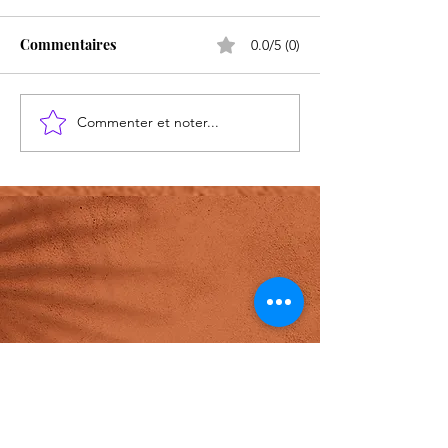
J'ai faim
Commentaires
0.0/5 (0)
Commenter et noter...
Un mot amical p
CIOTTI