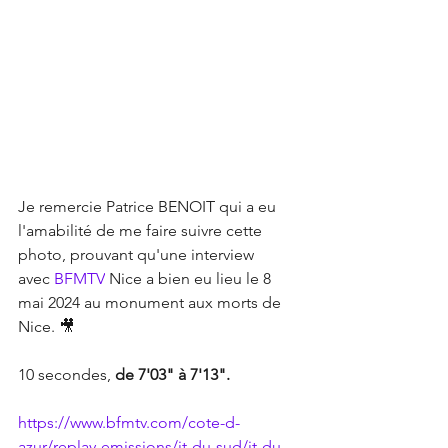
Je remercie Patrice BENOIT qui a eu 
l'amabilité de me faire suivre cette 
photo, prouvant qu'une interview 
avec 
BFMTV
 Nice a bien eu lieu le 8 
mai 2024 au monument aux morts de 
Nice. 🎥 
10 secondes, 
de 7'03" à 7'13".
https://www.bfmtv.com/cote-d-
azur/replay-emissions/jt-du-sud/jt-du-