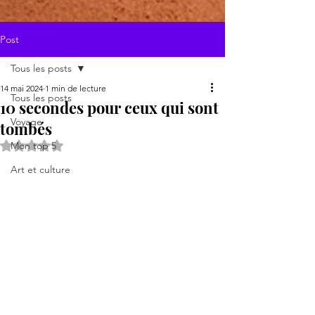
Post
Tous les posts
14 mai 2024
1 min de lecture
Tous les posts
10 secondes pour ceux qui sont
Voyage
tombés
Noté NaN étoiles sur 5.
Mon top 5
Art et culture